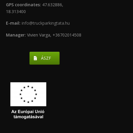
GPS coordinates:
47.632886,
18.313400
E-mail:
info@truckparkingtata.hu
Manager:
Vivien Varga, +36702014508
ÁSZF