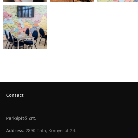
Contact
Parképítő Zrt.
Address:
2890 Tata, Környei út 24.