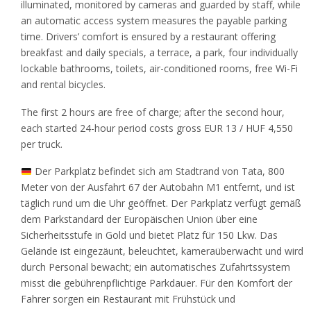
illuminated, monitored by cameras and guarded by staff, while
an automatic access system measures the payable parking
time. Drivers’ comfort is ensured by a restaurant offering
breakfast and daily specials, a terrace, a park, four individually
lockable bathrooms, toilets, air-conditioned rooms, free Wi-Fi
and rental bicycles.
The first 2 hours are free of charge; after the second hour,
each started 24-hour period costs gross EUR 13 / HUF 4,550
per truck.
Der Parkplatz befindet sich am Stadtrand von Tata, 800
Meter von der Ausfahrt 67 der Autobahn M1 entfernt, und ist
täglich rund um die Uhr geöffnet. Der Parkplatz verfügt gemäß
dem Parkstandard der Europäischen Union über eine
Sicherheitsstufe in Gold und bietet Platz für 150 Lkw. Das
Gelände ist eingezäunt, beleuchtet, kameraüberwacht und wird
durch Personal bewacht; ein automatisches Zufahrtssystem
misst die gebührenpflichtige Parkdauer. Für den Komfort der
Fahrer sorgen ein Restaurant mit Frühstück und