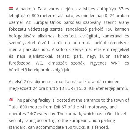
A parkoló Tata város elején, az M1-es autópálya 67-es
lehajtójától 800 méterre található, és minden nap 0–24 órában
üzemel. Az Európai Uniós parkolási szabvány szerint arany
fokozatú védettségi szinttel rendelkező parkoló 150 kamion
befogadására alkalmas, bekerített, kivilágított, kamerával és
személyzettel őrzött területen automata beléptetőrendszer
méri a parkolási időt. A sofőrök kényelmét étterem reggelivel
és napi ajánlatokkal, terasz, park, négy külön zárható
fürdőszoba, WC, klimatizált szobák, ingyenes Wi-Fi és
bérelhető kerékpárok szolgálják.
Az első 2 óra díjmentes, majd a második óra után minden
megkezdett 24 óra bruttó 13 EUR (4 550 HUF)/tehergépjármű.
The parking facility is located at the entrance to the town of
Tata, 800 metres from Exit 67 of the M1 motorway, and
operates 24/7 every day. The car park, which has a Gold-level
security rating according to the European Union parking
standard, can accommodate 150 trucks. It is fenced,