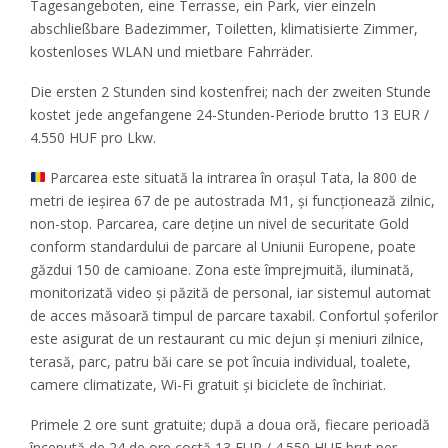
Tagesangeboten, eine Terrasse, ein Park, vier einzeln
abschließbare Badezimmer, Toiletten, klimatisierte Zimmer,
kostenloses WLAN und mietbare Fahrräder.
Die ersten 2 Stunden sind kostenfrei; nach der zweiten Stunde
kostet jede angefangene 24-Stunden-Periode brutto 13 EUR /
4.550 HUF pro Lkw.
Parcarea este situată la intrarea în orașul Tata, la 800 de
metri de ieșirea 67 de pe autostrada M1, și funcționează zilnic,
non-stop. Parcarea, care deține un nivel de securitate Gold
conform standardului de parcare al Uniunii Europene, poate
găzdui 150 de camioane. Zona este împrejmuită, iluminată,
monitorizată video și păzită de personal, iar sistemul automat
de acces măsoară timpul de parcare taxabil. Confortul șoferilor
este asigurat de un restaurant cu mic dejun și meniuri zilnice,
terasă, parc, patru băi care se pot încuia individual, toalete,
camere climatizate, Wi-Fi gratuit și biciclete de închiriat.
Primele 2 ore sunt gratuite; după a doua oră, fiecare perioadă
începută de 24 de ore costă 13 EUR / 4.550 HUF brut per