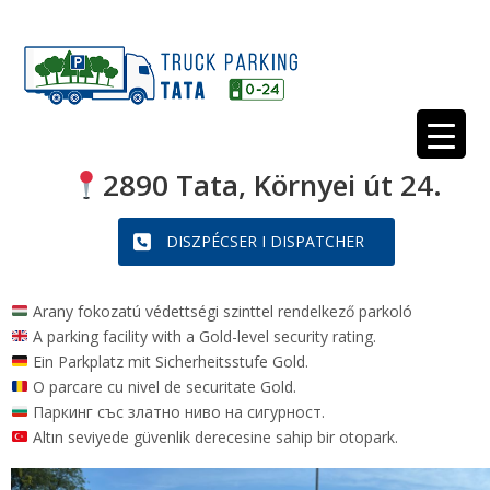
2890 Tata, Környei út 24.
DISZPÉCSER I DISPATCHER
Arany fokozatú védettségi szinttel rendelkező parkoló
A parking facility with a Gold-level security rating.
Ein Parkplatz mit Sicherheitsstufe Gold.
O parcare cu nivel de securitate Gold.
Паркинг със златно ниво на сигурност.
Altın seviyede güvenlik derecesine sahip bir otopark.