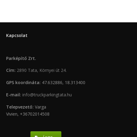
Kapcsolat
Parképítő Zrt.
Cím:
2890 Tata, Környei út 24.
GPS koordináta:
47.632886, 18.313400
E-mail:
info@truckparkingtata.hu
Telepvezető:
Varga
Vivien, +36702014508