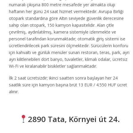
numaralı çıkışına 800 metre mesafede yer almakta olup
haftanın her günü 24 saat hizmet vermektedir. Avrupa Birliği
otopark standardına göre Altın seviyede güvenlik derecesine
sahip olan otopark, 150 kamyon kapasitelidir. Alan çitle
çevrilmiş, aydınlatılmış, kamera sistemiyle izlenmekte ve
personel tarafından korunmaktadır; otomatik giriş sistemi ise
ücretlendirilecek park süresini ölçmektedir. Sürücülerin konforu
için kahvaltı ve günlük menüler sunan restoran, teras, park, ayrı
ayrı kilitlenebilen dört banyo, tuvaletler, klimalı odalar, ücretsiz
Wi-Fi ve kiralanabilir bisikletler sağlanmaktadır.
İlk 2 saat ücretsizdir; ikinci saatten sonra başlayan her 24
saatlik süre için kamyon başına brüt 13 EUR / 4.550 HUF ücret
alınır.
2890 Tata, Környei út 24.