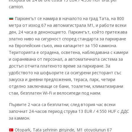
camion.
Паркингът се намира в началото на град Тата, на 800
метра от изход 67 на автомагистрала M1, и работи всеки
ден, 24 часа в денонощието. Паркингът, който притежава
златно ниво на сигурност според стандарта за паркиране
на Европейския съюз, има капацитет за 150 камиона.
Територията е оградена, осветена, наблюдавана с камери
и охранявана от персонал, а автоматичната система за
достъп отчита платеното време за паркиране. За
удобството на шофьорите са осигурени ресторант със
закуска и дневни предложения, тераса, парк, четири
отделно заключващи се бани, тоалетни, климатизирани
стаи, безплатен Wi-Fi и велосипеди под наем.
Първите 2 часа са безплатни; след втория час всеки
започнат 24-часов период струва 13 EUR / 4 550 HUF с ДДС
за камион.
Otopark, Tata şehrinin girişinde, M1 otoyolunun 67